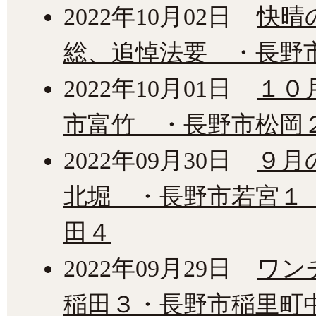
2022年10月02日
快晴
総、追悼法要 ・長野
2022年10月01日
１０
市富竹 ・長野市松岡
2022年09月30日
９月
北堀 ・長野市若宮１
田４
2022年09月29日
ワン
稲田３・長野市稲里町