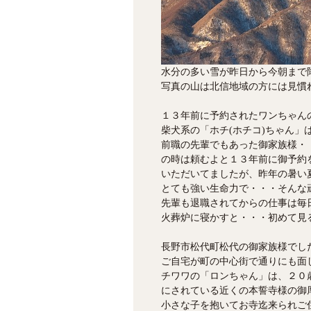
水分の多い雪が昨日から今朝まで
写真の山は北信地域の方には見慣
１３年前に予約されたワンちゃん
柴犬系の「ホチ(ホチコ)ちゃん
前職の先輩でもあった御家族様・
の時は頼むよと１３年前に御予約
いただいてましたが、昨年の暑い
とても強い生命力で・・・そんな
先輩も退職されてからの仕事は毎
火葬炉に寝かすと・・・初めて見る
長野市松代町松代の御家族様でし
ご自宅が町の中心街で通りにも面
チワワの「ロンちゃん」は、２０
にされている近くの本誓寺様の御
小さな子を抱いてお寺迄来られご