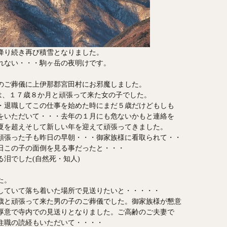
降り続き再び積雪となりました。
れない・・・駒ヶ岳の夜明けです。
のご葬儀に上伊那郡宮田村にお邪魔しました。
」は、１７歳８か月と頑張って来た女の子でした。
・退職してこの仕事を始めた時にまだ５歳だけどもしも
をいただいて・・・去年の１月にも危ないかもと連絡を
夏を超えそして新しい年を迎えて頑張ってきました。
頑張った子も昨日の早朝・・・御家族様に看取られて・・
日この子の面倒を見る事だったと・・・
泪でした(自然死・知人)
た。
していて落ち着いた場所で見送りたいと・・・・・
歳と頑張って来た男の子のご葬儀でした。御家族様が懇意
厚意で寺内での見送りとなりました。ご高齢のご夫妻で
住職の読経もいただいて・・・・