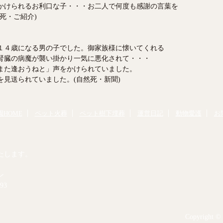
かけられるお利口な子・・・お二人で何度も感謝の言葉を
死・ご紹介)
１４歳になる男の子でした。御家族様に懐いてくれる
腎臓の病魔が襲い掛かり一気に悪化されて・・・
また逢おうねと」声をかけられていました。
見送られていました。(自然死・新聞)
HOME
ペット火葬
ペット樹下埋葬
運営日記
動物愛護
お
たします。
ン
93
Copyright © 2