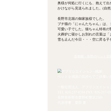
奥様が何処に行くにも、抱えて出
かけながら見送られました。(自然
長野市北堀の御家族様でした。
ブチ猫の「にゃんたちゃん」は、
可愛い子でした。猫ちゃん特有の
火葬炉に寝かしお別れの言葉は「
雪も止んだ今日・・・空に昇る子を
首都圏・長野のペット霊園
ペットを感謝の気持ちでご供養い
一般社団法人 アプリシエイショ
TEL.
026-217-0594
FAX. 026-217-05
長野県長野市豊野町蟹沢2560
代表理事 栗田 要