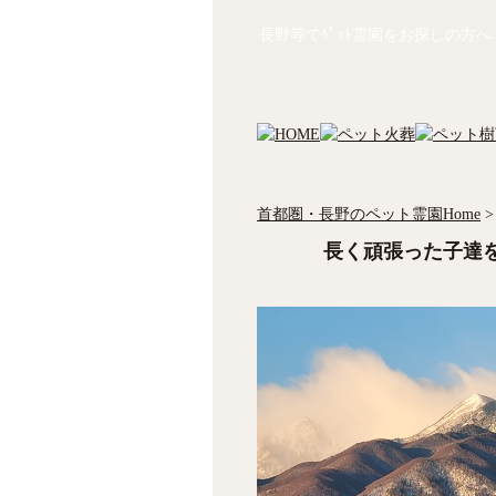
長野等でﾍﾟｯﾄ霊園をお探しの方へ
首都圏・長野のペット霊園Home
>
長く頑張った子達