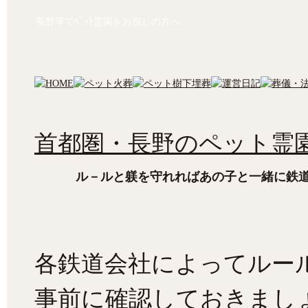
長野等でﾍﾟｯﾄ霊園をお探しの方へ
首都圏・長野のペット霊園
ル－ルと躾を守れればあの子と一緒に鉄
各鉄道会社によってルー
事前に確認しておきまし