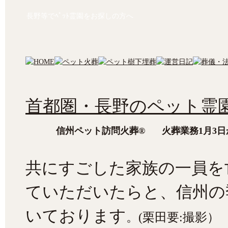
長野等でﾍﾟｯﾄ霊園をお探しの方へ
首都圏・長野のペット霊園
信州ペット訪問火葬® 火葬業務1月3日か
共にすごした家族の一員を
ていただいたらと、信州の
いております
。(栗田要:撮影）