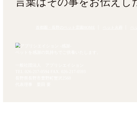
言葉はその事をお伝えし
首都圏・長野のペット霊園HOME
ペット火葬
ペ
ペットを感謝の気持ちでご供養いたします。
一般社団法人 アプリシエイション
TEL.
026-217-0594
FAX. 026-217-0593
長野県長野市豊野町蟹沢2560
代表理事 栗田 要