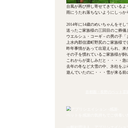
台風が再び押し寄せてきているよ
雨にうたれ落ちないようにしっか
2014年に14歳のめいちゃんをそ
送ったご家族様の三回目のご葬儀
ウエルシュ・コーギ－の男の子「
上水内郡信濃町野尻のご家族様で
昨年事情があって出迎えられ、来
その子を慣れているご家族様が飼
これからが楽しみだと・・・・急
去年の冬など大雪の中、氷柱をぶ
遊んでいたのに・・・雪が来る前
首都圏・長野のペット霊園
ペットを感謝の気持ちでご供養い
一般社団法人 アプリシエイショ