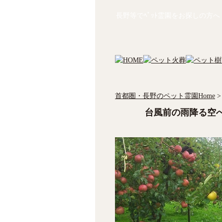
長野等でﾍﾟｯﾄ霊園をお探しの方へ
首都圏・長野のペット霊園Home
>
台風前の雨降る空