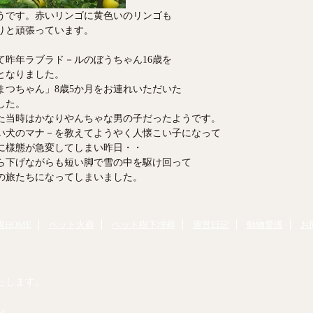
うです。赤いリンゴに黄色いのリンゴも
りと頑張っています。
して昨年ラブラド－ルのぼうちゃん16歳を
となりました。
まつちゃん」8歳5か月をお連れいただいた
した。
た当時はかなりやんちゃな男の子だったようです。
い犬のマナ－を教えてようやく人懐こい子になって
に様態が急変してしまい昨日・・
ら下げながらも短い脚で雪の中を駆け回って
の旅たちになってしまいました。
HOME
ペット火葬
ペット樹下埋葬
運営日記
動物愛護
お
たします。
ン