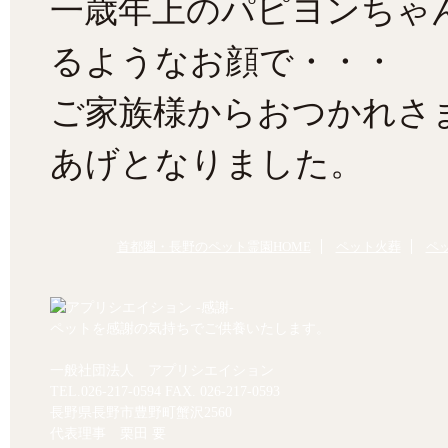
一歳年上のパピヨンちゃ
るようなお顔で・・・
ご家族様からおつかれさ
あげとなりました。
首都圏・長野のペット霊園HOME
ペット火葬
ペ
ペットを感謝の気持ちでご供養いたします。
一般社団法人 アプリシエイション
TEL.
026-217-0594
FAX. 026-217-0593
長野県長野市豊野町蟹沢2560
代表理事 栗田 要