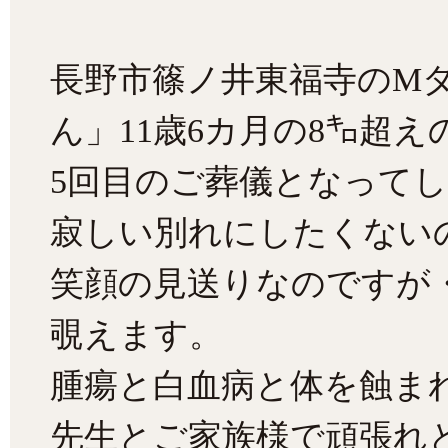
長野市篠ノ井東福寺のM
ん」11歳6カ月の8㌔超
5回目のご葬儀となって
寂しい別れにしたくない
笑顔の見送りなのですが
覗えます。
腫瘍と白血病と体を蝕ま
先生とご家族様で頑張れ