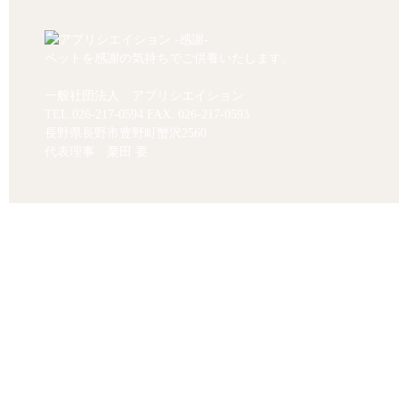
ペットを感謝の気持ちでご供養いたします。
一般社団法人 アプリシエイション
TEL.
026-217-0594
FAX. 026-217-0593
長野県長野市豊野町蟹沢2560
代表理事 栗田 要