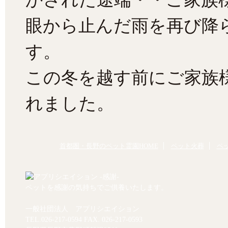
眼から止んだ雨を再び降
す。
この冬を越す前にご家族
れました。
首都圏・長野のペット霊園HOME
ペット火葬
ペ
ペットを感謝の気持ちでご供養いたします。
一般社団法人 アプリシエイション
TEL.
026-217-0594
FAX. 026-217-0593