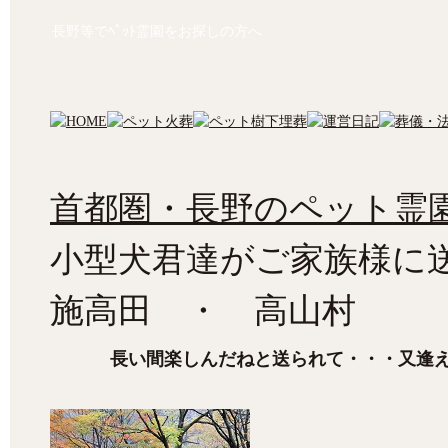
長野等でﾍﾟｯﾄ霊園をお探しの方へ
首都圏・長野のペット霊園
小型犬君達がご家族様に
施高田 ・ 高山村
長い間楽しんだねと送られて・・・又逢