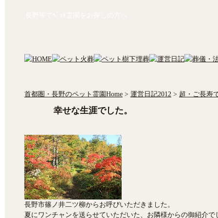
長野等でﾍﾟｯﾄ霊園をお探しの方へ
首都圏・長野のペット霊園Home
>
運営日記2012
>
超・ご長寿
幸せな生涯でした。
長野市篠ノ井二ツ柳からお呼びいただきました。
夏にワンチャンを送らせていただいた、お隣様からの御紹介で