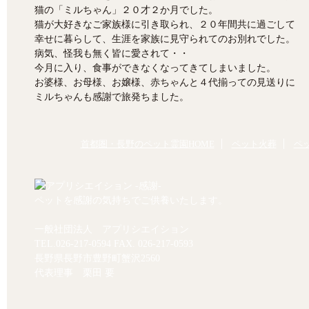
猫の「ミルちゃん」２０才２か月でした。
猫が大好きなご家族様に引き取られ、２０年間共に過ごして
幸せに暮らして、生涯を家族に見守られてのお別れでした。
病気、怪我も無く皆に愛されて・・
今月に入り、食事ができなくなってきてしまいました。
お婆様、お母様、お嬢様、赤ちゃんと４代揃っての見送りに
ミルちゃんも感謝で旅発ちました。
首都圏・長野のペット霊園HOME
ペット火葬
ペ
ペットを感謝の気持ちでご供養いたします。
一般社団法人 アプリシエイション
TEL.
026-217-0594
FAX. 026-217-0593
長野県長野市豊野町蟹沢2560
代表理事 栗田 要