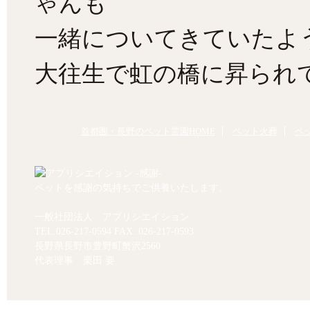
ゃんも
一緒についてきていたよ
大往生で虹の橋に昇られ
首都圏・長野のペット霊園HOME
ペット火葬
ペ
ペットを感謝の気持ちでご供養いたします。
一般社団法人 アプリシエイション
TEL.
026-217-0594
FAX. 026-217-0593
長野県長野市豊野町蟹沢2560
代表理事 栗田 要