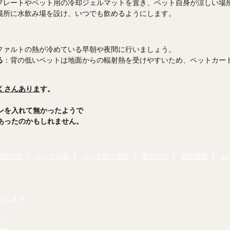
プレートやペット用の冷却ジェルマットを置き、ペット自身が涼しい場
場所に水飲み場を設け、いつでも飲めるようにします。
ファルトの熱が冷めている早朝や夜間に行いましょう。
る
：背の低いペットは地面からの輻射熱を受けやすいため、ペットカー
くさんありま
す。
ンを入れて無かったようで
あったのかもしれません。
HOME
ペット火葬
ペット樹下埋葬
運営日記
動物愛護
お
たします。
ン