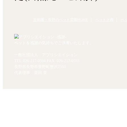
首都圏・長野のペット霊園HOME
ペット火葬
ペ
ペットを感謝の気持ちでご供養いたします。
一般社団法人 アプリシエイション
TEL.
026-217-0594
FAX. 026-217-0593
長野県長野市豊野町蟹沢2560
代表理事 栗田 要