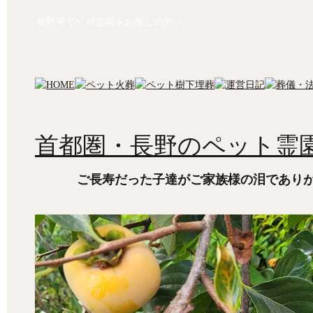
長野等でﾍﾟｯﾄ霊園をお探しの方へ
首都圏・長野のペット霊園
ご長寿だった子達がご家族様の泪であり