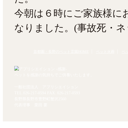
今朝は６時にご家族様に
なりました。(事故死・ネ
首都圏・長野のペット霊園HOME
ペット火葬
ペ
ペットを感謝の気持ちでご供養いたします。
一般社団法人 アプリシエイション
TEL.
026-217-0594
FAX. 026-217-0593
長野県長野市豊野町蟹沢2560
代表理事 栗田 要