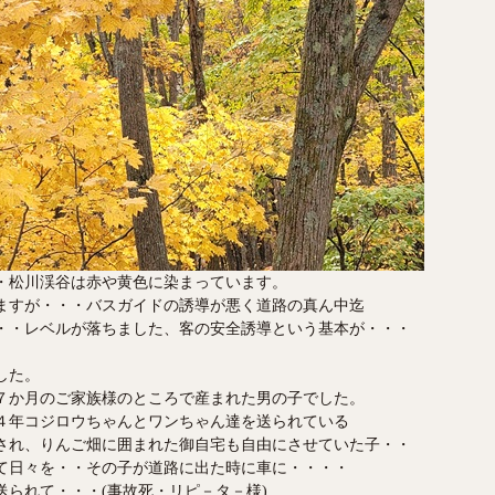
・松川渓谷は赤や黄色に染まっています。
ますが・・・バスガイドの誘導が悪く道路の真ん中迄
・・レベルが落ちました、客の安全誘導という基本が・・・
した。
７か月のご家族様のところで産まれた男の子でした。
４年コジロウちゃんとワンちゃん達を送られている
され、りんご畑に囲まれた御自宅も自由にさせていた子・・
て日々を・・その子が道路に出た時に車に・・・・
られて・・・(事故死・リピ－タ－様)