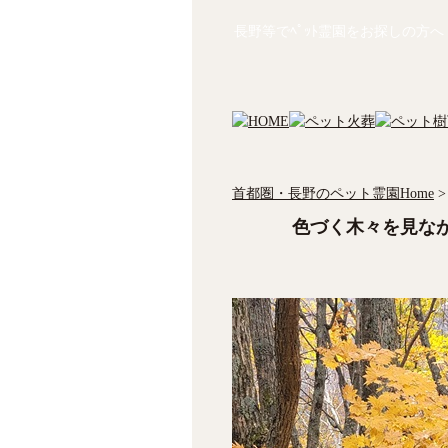
長野等でﾍﾟｯﾄ霊園をお探しの方へ
首都圏・長野のペット霊園Home
>
色づく木々を見な