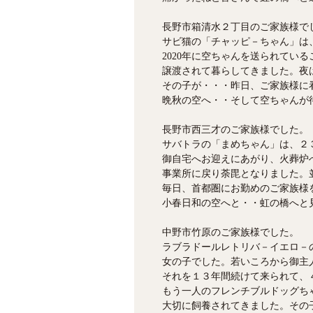
長野市箱清水２丁目のご家族様で
サビ猫の「チャッピ－ちゃん」は
2020年に空ちゃんを送られてい
譲渡されて暮らしてきました。夜
その子が・・・昨日、ご家族様に
晩秋の空へ・・そして空ちゃんが
長野市西三才のご家族様でした。
サバトラの「まめちゃん」は、２
御自宅へお迎えにあがり、火葬炉
事業所に戻り荼毘となりました。
毎日、首都圏にお勤めのご家族様
小春日和の空へと・・虹の橋へと見
中野市竹原のご家族様でした。
ラブラドールレトリバ－イエロ－
女の子でした。若いころから御主
それを１３年間続けて来られて、
もう一人のフレンチブルドッグち
大切に飼養されてきました。その