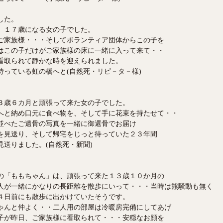
した。
、１７歳になる女の子でした。
るご家族様・・・そしてボランティア団体からこの子を
はこの子だけがご家族様の床に一緒に入って来て・・
看取られて静かな時を迎えられました。
待っている虹の橋へと(自然死・リピ－タ－様)
３歳６カ月と頑張って来た女の子でした。
へと納め口元に食べ物を、そして手に花束を持たせて・・
並べたご遺骨の写真を一緒に御還骨でお届け
を見送り、そして帰宅をじっと待っていた２３年間
送りました。(自然死・新聞)
の「ももちゃん」は、頑張って来た１３歳１０か月の
人が一緒にかなりの長距離を散歩にいって・・・当時は熊騒動も無く
４日前にも散歩に出かけていたそうです。
ゃんと仲よく・・二人用の部屋は冷暖房完備にしてあげ
子が昨日、ご家族様に看取られて・・・安穏なお顔を