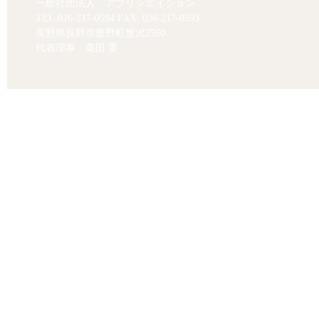
一般社団法人 アプリシエイション
TEL.
026-217-0594
FAX. 026-217-0593
長野県長野市豊野町蟹沢2560
代表理事 栗田 要