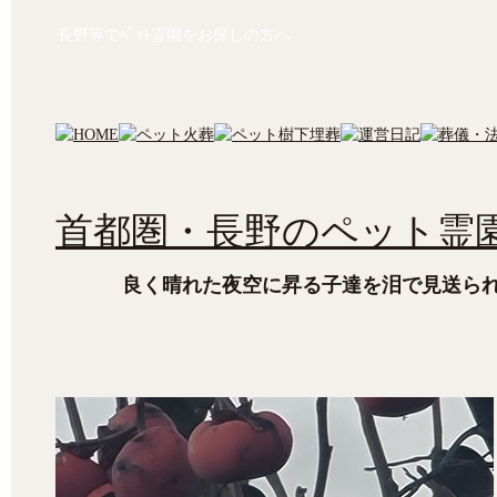
長野等でﾍﾟｯﾄ霊園をお探しの方へ
首都圏・長野のペット霊園
良く晴れた夜空に昇る子達を泪で見送ら