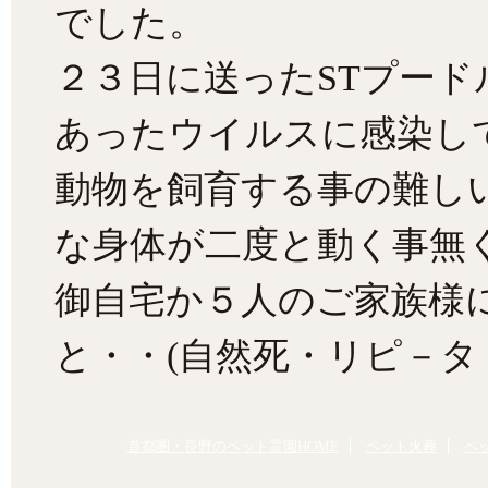
でした。
２３日に送ったSTプー
あったウイルスに感染し
動物を飼育する事の難し
な身体が二度と動く事無
御自宅か５人のご家族様
と・・(自然死・リピ－タ
首都圏・長野のペット霊園HOME
ペット火葬
ペ