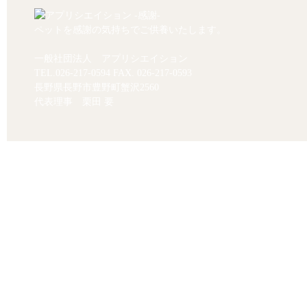
ペットを感謝の気持ちでご供養いたします。
一般社団法人 アプリシエイション
TEL.
026-217-0594
FAX. 026-217-0593
長野県長野市豊野町蟹沢2560
代表理事 栗田 要