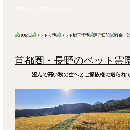
長野等でﾍﾟｯﾄ霊園をお探しの方へ
首都圏・長野のペット霊園
澄んで高い秋の空へとご家族様に送られ