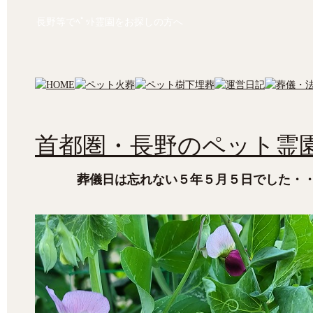
長野等でﾍﾟｯﾄ霊園をお探しの方へ
首都圏・長野のペット霊園
葬儀日は忘れない５年５月５日でした・