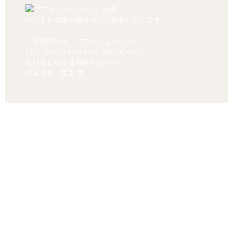
ペットを感謝の気持ちでご供養いたします。
一般社団法人 アプリシエイション
TEL.
026-217-0594
FAX. 026-217-0593
長野県長野市豊野町蟹沢2560
代表理事 栗田 要