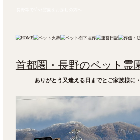
長野等でﾍﾟｯﾄ霊園をお探しの方へ
首都圏・長野のペット霊園
ありがとう又逢える日までとご家族様に