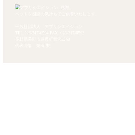
ペットを感謝の気持ちでご供養いたします。
一般社団法人 アプリシエイション
TEL.
026-217-0594
FAX. 026-217-0593
長野県長野市豊野町蟹沢2560
代表理事 栗田 要