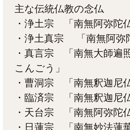
主な伝統仏教の念仏
・浄土宗 「南無阿弥陀
・浄土真宗 「南無阿弥
・真言宗 「南無大師遍
こんごう」
・曹洞宗 「南無釈迦尼
・臨済宗 「南無釈迦尼
・天台宗 「南無阿弥陀
・日蓮宗 「南無妙法蓮