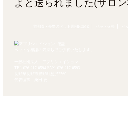
よと送られました(サロン
首都圏・長野のペット霊園HOME
ペット火葬
ペ
ペットを感謝の気持ちでご供養いたします。
一般社団法人 アプリシエイション
TEL.
026-217-0594
FAX. 026-217-0593
長野県長野市豊野町蟹沢2560
代表理事 栗田 要