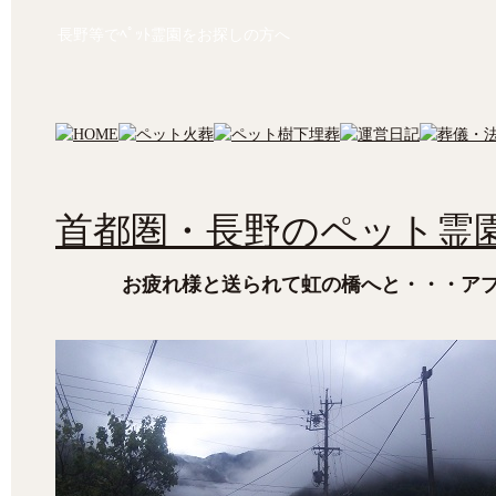
長野等でﾍﾟｯﾄ霊園をお探しの方へ
首都圏・長野のペット霊園
お疲れ様と送られて虹の橋へと・・・ア