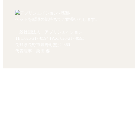
ペットを感謝の気持ちでご供養いたします。
一般社団法人 アプリシエイション
TEL.
026-217-0594
FAX. 026-217-0593
長野県長野市豊野町蟹沢2560
代表理事 栗田 要