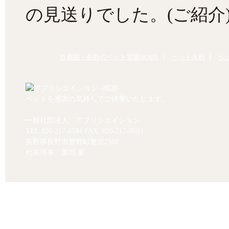
の見送りでした。(ご紹介
首都圏・長野のペット霊園HOME
ペット火葬
ペ
ペットを感謝の気持ちでご供養いたします。
一般社団法人 アプリシエイション
TEL.
026-217-0594
FAX. 026-217-0593
長野県長野市豊野町蟹沢2560
代表理事 栗田 要