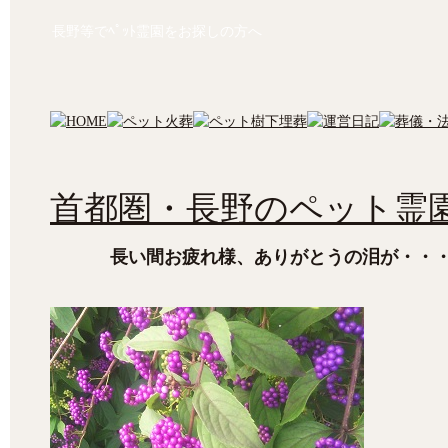
長野等でﾍﾟｯﾄ霊園をお探しの方へ
首都圏・長野のペット霊園
長い間お疲れ様、ありがとうの泪が・・