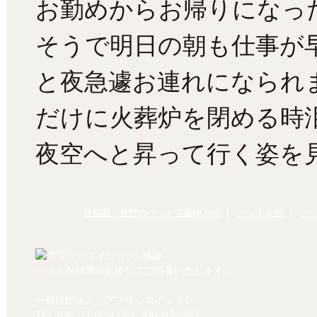
お勤めからお帰りになっ
そうで明日の朝も仕事が
と夜急遽お連れになられ
だけに火葬炉を閉める時
夜空へと昇って行く姿を見
首都圏・長野のペット霊園HOME
ペット火葬
ペ
ペットを感謝の気持ちでご供養いたします。
一般社団法人 アプリシエイション
TEL.
026-217-0594
FAX. 026-217-0593