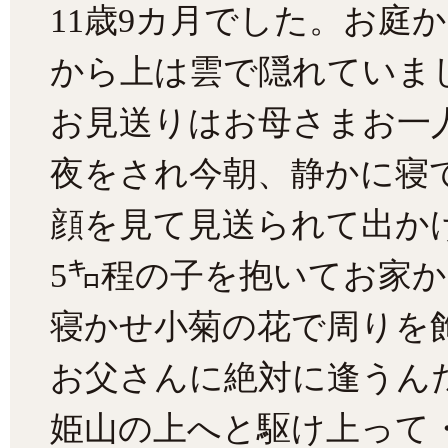
11歳9カ月でした。お庭
から上は雲で隠れていま
お見送りはお母さまお一
夜をされ今朝、静かに寝
顔を見て見送られて出か
5㌔程の子を抱いてお家
寝かせ小菊の花で周りを
お父さんに絶対に逢うん
姫山の上へと駆け上って・