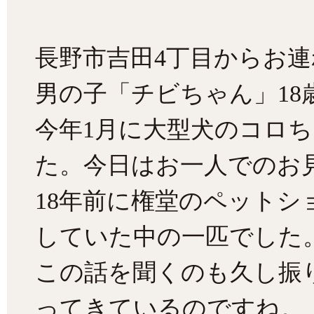
長野市吉田4丁目からお
男の子「チビちゃん」18
今年1月に大型犬のコロ
た。今日はお一人でのお
18年前に権堂のペット
していた中の一匹でした
この話を聞くのも久し振
ってきているのですね。