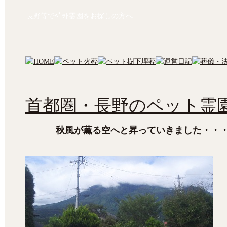
長野等でﾍﾟｯﾄ霊園をお探しの方へ
首都圏・長野のペット霊園
秋風が薫る空へと昇っていきました・・