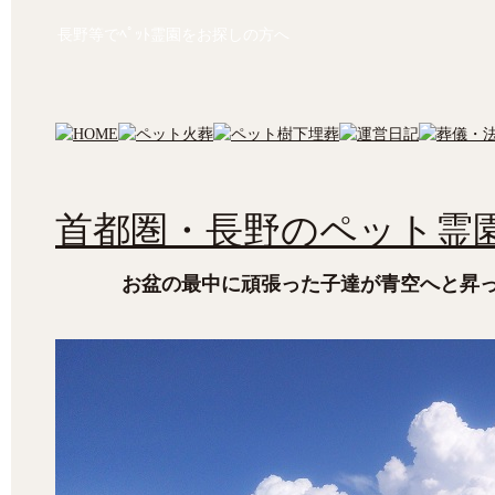
長野等でﾍﾟｯﾄ霊園をお探しの方へ
首都圏・長野のペット霊園
お盆の最中に頑張った子達が青空へと昇