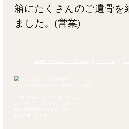
箱にたくさんのご遺骨を
ました。(営業)
首都圏・長野のペット霊園HOME
ペット火葬
ペ
ペットを感謝の気持ちでご供養いたします。
一般社団法人 アプリシエイション
TEL.
026-217-0594
FAX. 026-217-0593
長野県長野市豊野町蟹沢2560
代表理事 栗田 要