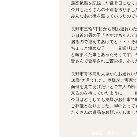
最高気温を記録した猛暑日になり
今月もたくさんの子達を送りまし
みんなあの橋を渡っていったので
長野市三輪5丁目から朝お連れい
シロ茶の男の子「さすけちゃん」
居るので迎えてあげてと・・・そ
ちょっと短めな子・・・見送りに
と噛まれた事もあったそうです。
皆さんで合掌されご苦労様、ありが
長野市青木島町大塚からお連れい
18歳4カ月でした。奥様がご実家
面倒を見てあげたいとご主人の所
来るのを待っていたように・・・
今日はどうしても奥様がお仕事で
ご葬儀となりました。脚のとって
たくさんの遺品をお預かりしました
首都圏・長野のペット霊園