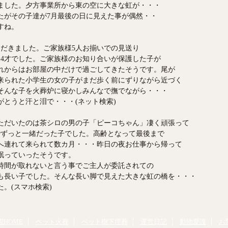
ました。夕方事業所から東の空に大きな虹が・・・
たがその子達が7月最後の日に見えた事が偶然・・
すね。
ただきました。ご家族様5人お揃いでの見送り
14才でした。ご家族様のお知り合いが保護した子が
れからはお部屋の中だけで過ごしてきたそうです。尾が
来られた小学生の女の子がまだ歩く前にずりながら近づく
そんな子を火葬炉に寝かしみんなで撫でながら・・・
とうと汗と泪で・・・(ネット検索)
ただいたのは茶シロの男の子「ピーコちゃん」凄く頑張って
でずっと一緒だった子でした。高齢となって最後まで
へ連れて来られて数カ月・・・昨日の夜お仕事から帰って
眠っていったそうです。
時間が取れないと言う事でご主人が委託されての
も長い子でした。そんな長い脚で見えた大きな虹の橋を・・・
。(スマホ検索)
HOME
ペット火葬
ペット樹下埋葬
運営日記
動物愛護
お