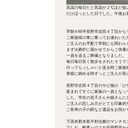
高温の毎日だと気温が２℃ほど低
だけほっとした日でした。午後お
早朝６時半長野市吉田４丁目から
ご家族様の車に乗ってお連れいた
ご主人のお手配で早朝にも関わら
まず火葬炉に寝かせてからご供養
一員を送るご葬儀となりました。
毎日毎日良く散歩をされたそうで
行ってらっしゃいと送る時ご家族
骨箱に納める時ずっとご主人が長
長野市吉田４丁目のサビ猫の「ひ
産まれてすぐに家族の一員となっ
した。学生の息子さんや娘さんに
ご主人の悲しみ方がとても印象的
ご長寿の子の餌など遺品をお預かり
下高井郡木島平村住郷のマンチカ
でした。酸素ハウスを安曇野市か