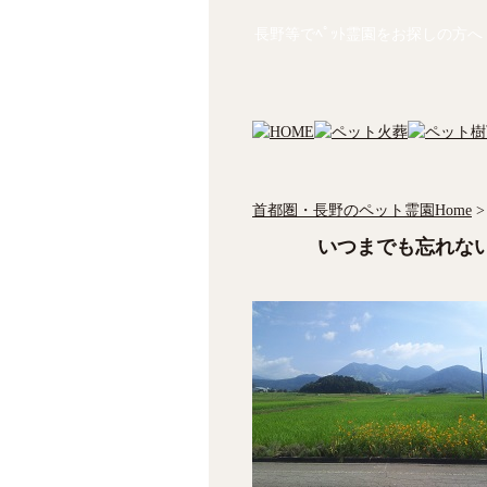
長野等でﾍﾟｯﾄ霊園をお探しの方へ
首都圏・長野のペット霊園Home
>
いつまでも忘れな