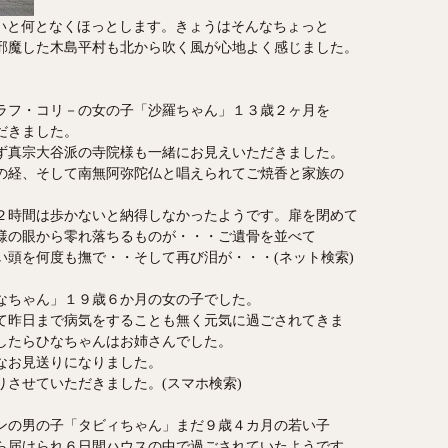
いと何となくほっとします。きょうはそんなちょっと
邪魔した木島平村も北から吹く風が心地よく感じました。
ラフ・コリ－の女の子「沙羅ちゃん」１３歳２ヶ月を
だきました。
ず真宗大谷派の寺院様も一緒にお見えいただきました。
の経、そして南無阿弥陀仏と唱えられてご焼香と家族の
２時間は歩かないと納得しなかったようです。扉を閉めて
様の眼から零れ落ちるものが・・・ご遺骨を並べて
い頭を何度も撫で・・そして再び泪が・・・(ネット検索)
なちゃん」１９歳６か月の女の子でした。
て昨日まで病気をすることも無く元気に過ごされてきま
したらひなちゃんはお姉さんでした。
なお見送りになりました。
させていただきました。(スマホ検索)
ンの男の子「タビィちゃん」まだ９歳４カ月の若い子
ら届けられ６日間ハウスの中で過ごされていたようです。