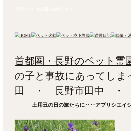
長野等でﾍﾟｯﾄ霊園をお探しの方へ
首都圏・長野のペット霊園
の子と事故にあってしま
田 ・ 長野市田中 ・
土用丑の日の旅たちに‥‥アプリシエイ