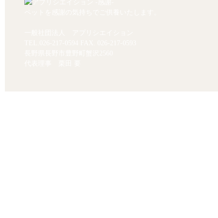
ペットを感謝の気持ちでご供養いたします。
一般社団法人 アプリシエイション
TEL.
026-217-0594
FAX. 026-217-0593
長野県長野市豊野町蟹沢2560
代表理事 栗田 要