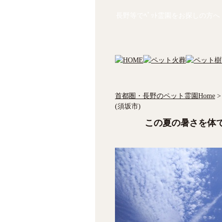
長野等でﾍﾟｯﾄ霊園をお探しの方へ
首都圏・長野のペット霊園Home
>
(須坂市)
この夏の暑さを体