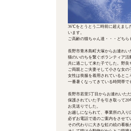
36℃をとうとう二時前に超えま
います。
ご高齢の猫ちゃん達・・・どちら
長野市青木島町大塚からお連れい
猫のいのちを繋ぐポランティア活
共に過ごして来た子でした。野良
ご両親とご夫妻そして小さな女の
女性は喪服を着用されているとこ
一番暑くなってきている時間帯で
長野市若里5丁目からお連れいただ
保護されていた子を引き取って2
お見送りでした。
お越しになられて、事業所の入り
必ずお電話で道のご案内をさせて
その代わりに大きな虹の絵の看板
そして猫は小動物だからとご指摘