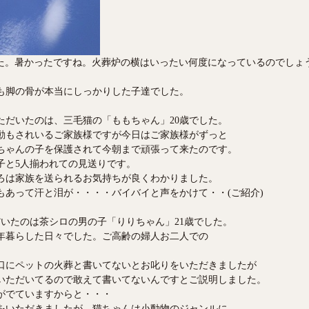
した。暑かったですね。火葬炉の横はいったい何度になっているのでしょ
も脚の骨が本当にしっかりした子達でした。
ただいたのは、三毛猫の「ももちゃん」20歳でした。
動もされいるご家族様ですが今日はご家族様がずっと
ちゃんの子を保護されて今朝まで頑張って来たのです。
子と5人揃われての見送りです。
ろは家族を送られるお気持ちが良くわかりました。
もあって汗と泪が・・・・バイバイと声をかけて・・(ご紹介)
いたのは茶シロの男の子「りりちゃん」21歳でした。
0年暮らした日々でした。ご高齢の婦人お二人での
口にペットの火葬と書いてないとお叱りをいただきましたが
いただいてるので敢えて書いてないんですとご説明しました。
がでていますからと・・・
をいただきましたが、猫ちゃんは小動物のジャンルに