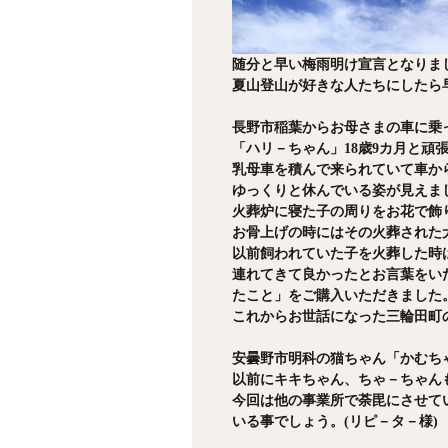
随分と早い梅雨明け宣言となりま
夏山登山が好きな人たちにしたら
長野市稲葉からお母さまの車に乗
「ハリ－ちゃん」18歳9カ月と頑
乳母車を積んで来られていて車か
ゆっくりと休んでいる姿が見えま
火葬炉に寝た子の周りをお花で飾
お骨上げの時にはその火葬された
以前飼われていた子を火葬した時
連れてきて良かったとお言葉をい
たこと」をご購入いただきました
これからお世話になった三輪田町
安曇野市明科の猫ちゃん「かむち
以前にキキちゃん、ちゃ－ちゃん
今回は他の事業所で荼毘にさせて
いる事でしょう。(リピ－タ－様)