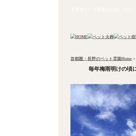
長野等でﾍﾟｯﾄ霊園をお探しの方へ
首都圏・長野のペット霊園Home
>
毎年梅雨明けの頃