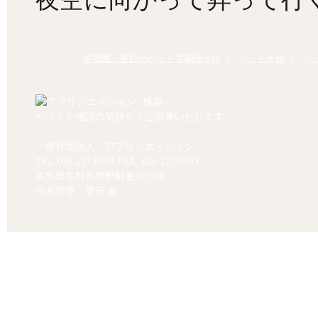
首都圏・長野のペット霊園HOME
ペット火葬
ペ
ペットを感謝の気持ちでご供養いたします。
一般社団法人 アプリシエイション
TEL.
026-217-0594
FAX. 026-217-0593
長野県長野市豊野町蟹沢2560
代表理事 栗田 要