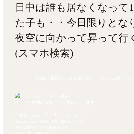
日中は誰も居なくなって1
た子も・・今日限りとな
夜空に向かって昇って行
(スマホ検索)
首都圏・長野のペット霊園HOME
ペット火葬
ペ
ペットを感謝の気持ちでご供養いたします。
一般社団法人 アプリシエイション
TEL.
026-217-0594
FAX. 026-217-0593
長野県長野市豊野町蟹沢2560
代表理事 栗田 要