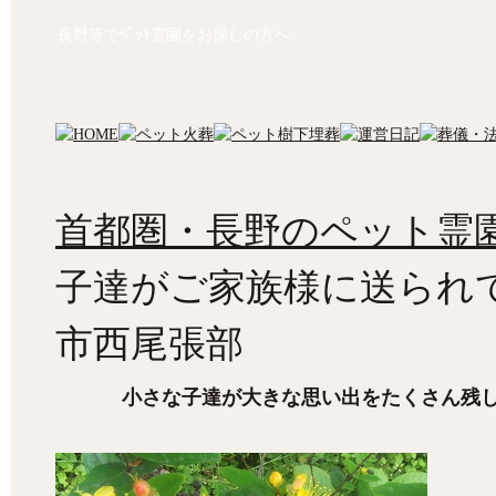
長野等でﾍﾟｯﾄ霊園をお探しの方へ
首都圏・長野のペット霊園
子達がご家族様に送られ
市西尾張部
小さな子達が大きな思い出をたくさん残