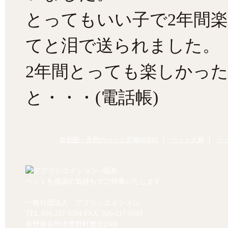
とってもいい子で2年間
てと泪で送られました。
2年間とっても楽しかっ
と・・・(電話帳)
首都圏・長野のペット霊園HOME
ペット火葬
ペ
ペットを感謝の気持ちでご供養いたします。
一般社団法人 アプリシエイション
TEL.
026-217-0594
FAX. 026-217-0593
長野県長野市豊野町蟹沢2560