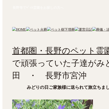
長野等でﾍﾟｯﾄ霊園をお探しの方へ
首都圏・長野のペット霊園
で頑張っていた子達がみ
田 ・ 長野市宮沖
みどりの日ご家族様に送られて旅立ちま