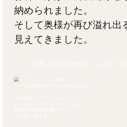
納められました。
そして奥様が再び溢れ出
見えてきました。
首都圏・長野のペット霊園HOME
ペット火葬
ペ
ペットを感謝の気持ちでご供養いたします。
一般社団法人 アプリシエイション
TEL.
026-217-0594
FAX. 026-217-0593
長野県長野市豊野町蟹沢2560
代表理事 栗田 要