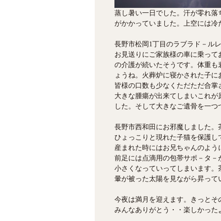
蒸し暑い一日でした。汗が零れ落
がかかっていました。上空には冷
長野市松岡1丁目のラブラド－ルレ
お見送りにご家族様の車に乗って
の介護が続いたそうです。体重も
ょうね。火葬炉に寝かされた子に
皆様の口数も少なくただただ合掌
大きな腫瘍が出来てしまいこれが
した。そして大きなご遺骨を一つ
長野市西和田にお邪魔しました。
ひょっこりと現れた子猫を保護し
産まれた時にはお兄ちゃんのよう
前足には点滴用の包帯サポ－タ－
小さくなっていってしまいます。
暈が被った太陽を見ながら昇って
今夜は満月を迎えます。きっとそ
みんなありがとう・・楽しかった