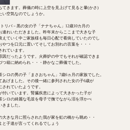
ちてきます。葬儀の時に上空を見上げて見ると暈(かさ)
たい空気なのでしょうか。
トリバ－黒の女の子「ナナちゃん」12歳10カ月の
お連れいただきました。昨年末からここまで大きな子
衰えていく中ご家族様も毎日心配で看病していたのでし
おやつを口元に置いてそしてお別れの言葉を・・・
されています。
原因だったようです。火葬炉の中でもそれが確認できま
づつ箱に納められ・・・静かなご葬儀でした。
茶シロの男の子「まさおちゃん」7歳6ヵ月の家族でした。
てあげました。その後一緒に参列された女の子6歳が
にされていたようです。
が付いています。腎臓疾患によって大きかった子が
茶シロの綺麗な毛並を母子で撫でながら泪を浮かべ
いきました。
の大きな月に照らされた我が家を虹の橋から眺め・・
よと子達が言ってくれるでしょう