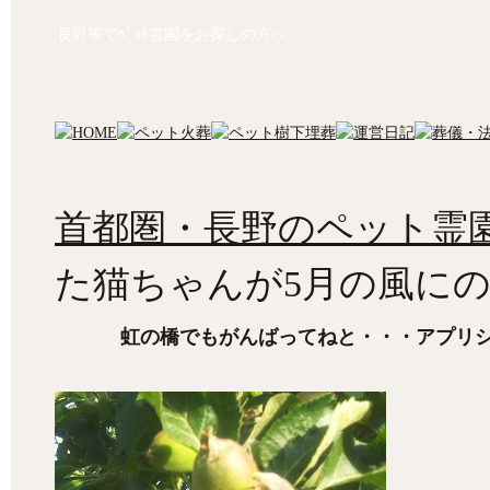
長野等でﾍﾟｯﾄ霊園をお探しの方へ
首都圏・長野のペット霊園
た猫ちゃんが5月の風に
虹の橋でもがんばってねと・・・アプリ