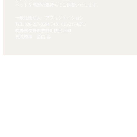
ペットを感謝の気持ちでご供養いたします。
一般社団法人 アプリシエイション
TEL.
026-217-0594
FAX. 026-217-0593
長野県長野市豊野町蟹沢2560
代表理事 栗田 要