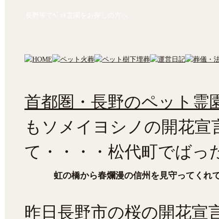
長野等でﾍﾟｯﾄ霊園をお探しの方へ
首都圏・長野のペット霊園
もソメイヨシノの開花宣
て・・・・松代町でばっ
虹の橋から春爛漫の信州を見守ってくれ
昨日長野市の桜の開花宣