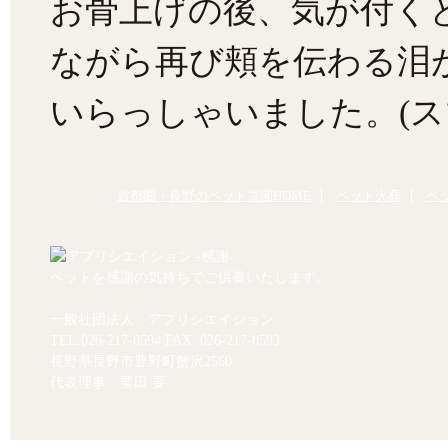
お骨上げの後、気が付く
ながら再び頬を伝わる泪
いらっしゃいました。(ス
首都圏・長野のペット霊園HOME
ペット火葬
ペ
ペットを感謝の気持ちでご供養いたします。
一般社団法人 アプリシエイション
TEL.
026-217-0594
FAX. 026-217-0593
長野県長野市豊野町蟹沢2560
代表理事 栗田 要