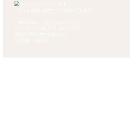
ペットを感謝の気持ちでご供養いたします。
一般社団法人 アプリシエイション
TEL.
026-217-0594
FAX. 026-217-0593
長野県長野市豊野町蟹沢2560
代表理事 栗田 要