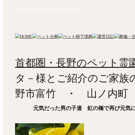
長野等でﾍﾟｯﾄ霊園をお探しの方へ
首都圏・長野のペット霊園
タ－様とご紹介のご家族
野市富竹 ・ 山ノ内町
元気だった男の子達 虹の橋で再び元気