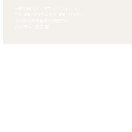
一般社団法人 アプリシエイション
TEL.
026-217-0594
FAX. 026-217-0593
長野県長野市豊野町蟹沢2560
代表理事 栗田 要