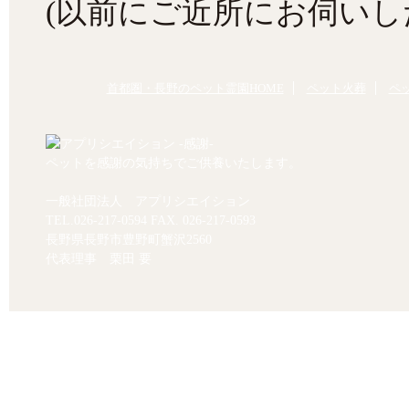
(以前にご近所にお伺いし
首都圏・長野のペット霊園HOME
ペット火葬
ペ
ペットを感謝の気持ちでご供養いたします。
一般社団法人 アプリシエイション
TEL.
026-217-0594
FAX. 026-217-0593
長野県長野市豊野町蟹沢2560
代表理事 栗田 要