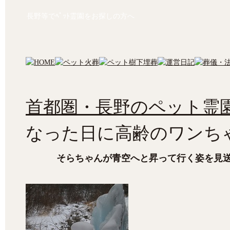
長野等でﾍﾟｯﾄ霊園をお探しの方へ
首都圏・長野のペット霊園
なった日に高齢のワンち
そらちゃんが青空へと昇って行く姿を見