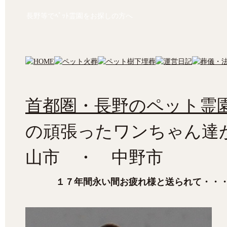
長野等でﾍﾟｯﾄ霊園をお探しの方へ
首都圏・長野のペット霊園
の頑張ったワンちゃん達
山市 ・ 中野市
１７年間永い間お疲れ様と送られて・・