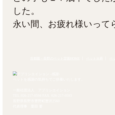
した。
永い間、お疲れ様いって
首都圏・長野のペット霊園HOME
ペット火葬
ペ
ペットを感謝の気持ちでご供養いたします。
一般社団法人 アプリシエイション
TEL.
026-217-0594
FAX. 026-217-0593
長野県長野市豊野町蟹沢2560
代表理事 栗田 要