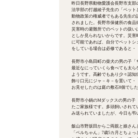
昨日長野県動物愛護会長野市支部
法学部の打越綾子先生の「ペット
動物政策の権威者でもある先生の
されました。長野市保健所の食品
災害時の避難所でのペットの扱い
としか見られないからです。災害
に可能であれば、自分でペットシ
をしている場合は必修であると・
長野市小島田町の柴犬の男の子「サ
最近なにっていくら食べても太ら
ようです。高齢でもあり少々認知
飾り口元にジャ－キ－を置いて・
お見せしたのは庭の敷石8個でした
長野市小鍋のMダックスの男の子「
たご家族様です。多頭飼いされて
み送られていましたが、今日も弔
飯山市野坂田からご両親と娘さん
「ベルちゃん」7歳5カ月とちょ