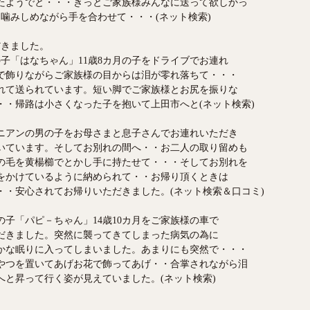
たようでと・・・きっとご家族様みんなに送って欲しかっ
噛みしめながら手を合わせて・・・(ネット検索)
だきました。
子「はなちゃん」11歳8カ月の子をドライブでお連れ
で飾りながらご家族様の目からは泪が零れ落ちて・・・
れて送られています。短い脚でご家族様とお尻を振りな
・・帰路は小さくなった子を抱いて上田市へと(ネット検索)
ニアンの男の子をお母さまと息子さんでお連れいただき
いています。そしてお別れの間へ・・お二人の取り留めも
の毛を黄楊櫛でとかし手に持たせて・・・そしてお別れを
をかけているように納められて・・お帰り頂くときは
・・安心されてお帰りいただきました。(ネット検索＆口コミ)
子「パピ－ちゃん」14歳10カ月をご家族様の車で
だきました。突然に襲ってきてしまった病気の為に
かな眠りに入ってしまいました。あまりにも突然で・・・
やつを置いてあげお花で飾ってあげ・・合掌されながら泪
へと昇って行く姿が見えていました。(ネット検索)