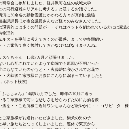
の研修会に参加しました。軽井沢町在住の成城大学
との同行避難をリアルに考える」と題するお話でした。
講演に30余名の動物愛護にかかわる方々が真剣に勉強
衛生課課長ほか市会議員さんなど様々のみなさんでした。
は現実的には多くの問題が・・それはペットを飼われている方には家族
時物理的
ェルタ－を事前に考えておくのが最善、ましてや多頭飼い
・・ご家族で良く検討しておかなければなりませんね。
スケちゃん」15歳7カ月と頑張りました。
ないし心配されていたようで病院でも原因が不明だった
症にもなていたのかもと・・火葬炉に寝かされてお花で
・・火葬後ご家族様にお腹にこんなに溜まっていましたと
。(ネット検索)
ぶちちゃん」14歳5カ月でした。昨年の10月に送っ
いるご家族様で前回も悲しさを紛らわすためにお酒を飲
い酒を・・ご近所様ご近所ワンちゃんなど賑やかに・・・(リピ－タ－様
とご家族様がお連れいただきました。柴犬の男の子
っと早い旅たちとなってしまいました。連休で東京から