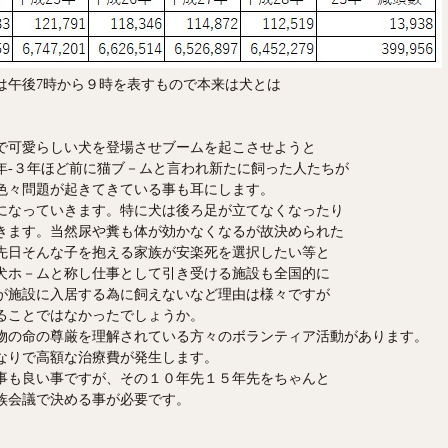
は午後7時から９時を表すもので本来は犬とは
で可愛らしい犬を登場させブームを起こさせようと
年-３年ほど前に猫ブ－ムと言われ新たに飼った人たちが
色々問題が起きてきている事も耳にします。
になっていきます。特に犬は後ろ足が立てなくなったり
きます。当然尿や糞も体が効かなくなるが故決められた
先日そんな子を抱える家族が安楽死を選択したい等と
犬ホ－ムと称し仕事として引き受ける施設も全国的に
が施設に入居する為に飼えないなど理由は様々ですが
ることではなかったでしょうか。
物の命の尊厳を理解されている方々のボランティア活動があります。
なりで高額な治療費が発生します。
事も良い事ですが、その１０年先１５年先をちゃんと
族会議で決める事が必要です。