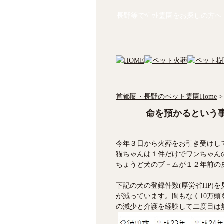
長野等でﾍﾟｯﾄ霊園をお探しの方へ
首都圏・長野のペット霊園Home
>
命を預かるという
今年３日から火葬をお引き受けし
猫ちゃんは１件だけでワンちゃん
ちょうど犬のブ－ムが１２年前の
下記の犬の登録件数(厚労省HP)を見
が減っています。間もなく10万
の減少と介護を経験して二度目は