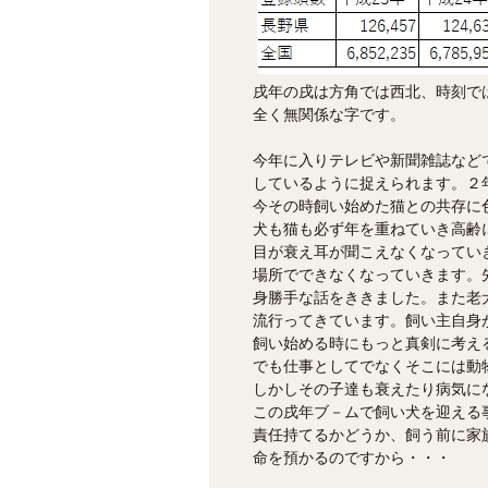
戌年の戌は方角では西北、時刻で
全く無関係な字です。
今年に入りテレビや新聞雑誌など
しているように捉えられます。２
今その時飼い始めた猫との共存に
犬も猫も必ず年を重ねていき高齢
目が衰え耳が聞こえなくなってい
場所でできなくなっていきます。
身勝手な話をききました。また老
流行ってきています。飼い主自身
飼い始める時にもっと真剣に考え
でも仕事としてでなくそこには動
しかしその子達も衰えたり病気に
この戌年ブ－ムで飼い犬を迎える
責任持てるかどうか、飼う前に家
命を預かるのですから・・・