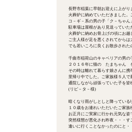
長野市稲葉に早朝お迎えに上がり
火葬炉に納めていただきました。
コ－ギ－系の男の子「ク－ちゃん
駐車場は屋根があり見送っていた
火葬炉に納めお骨上げの頃にお越
ご主人様が足を悪くされてからは
でも若いころに良くお散歩された
千曲市稲荷山のキャベリアの男の
２０１６年に猫の たまちゃん 
その時は離れて暮らす娘さんに携
里帰り中でした。ご家族様５人で
通院しながら頑張っていた子を皆
(リピ－タ－様)
暗くなり雨がしとしと降っている
１０歳をお連れいただいたご家族
お正月にご実家に行かれ元気な姿
突然様態が悪化され昨夜・・・す
逢いに行くことなかったのにと・