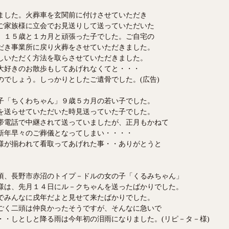
ました。火葬車を玄関前に付けさせていただき
ご家族様に立会でお見送りして送っていただいた
」１５歳と１カ月と頑張った子でした。ご自宅の
だき事業所に戻り火葬をさせていただきました。
しいただく方法を取らさせていただきました。
大好きのお散歩もしてあげれなくてと・・・
のでしょう。しっかりとしたご遺骨でした。(広告)
子「ちくわちゃん」９歳５カ月の若い子でした。
を送らせていただいた時見送っていた子でした。
帯電話で中継されて送っていましたが、正月もかねて
新年早々のご葬儀となってしまい・・・・
様が揃われて看取ってあげれた事・・ありがとうと
頃、長野市赤沼のトイプ－ドルの女の子「くるみちゃん」
様は、先月１４日にル－クちゃんを送ったばかりでした。
でみんなに戌年だよと見せて来たばかりでした。
ごく二頭は仲良かったそうですが、そんなに急いで
・・しとしと降る雨は今年初の泪雨になりました。(リピ－タ－様)