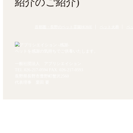
紹介のご紹介)
首都圏・長野のペット霊園HOME
ペット火葬
ペ
ペットを感謝の気持ちでご供養いたします。
一般社団法人 アプリシエイション
TEL.
026-217-0594
FAX. 026-217-0593
長野県長野市豊野町蟹沢2560
代表理事 栗田 要