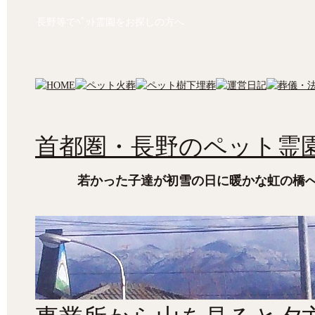
長野等でﾍﾟｯﾄ霊園をお探しの方へ
首都圏・長野のペット霊園
若かった子達が初雪の日に暖かな虹の橋