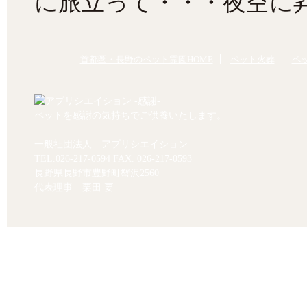
に旅立って・・・夜空に昇
首都圏・長野のペット霊園HOME
ペット火葬
ペ
ペットを感謝の気持ちでご供養いたします。
一般社団法人 アプリシエイション
TEL.
026-217-0594
FAX. 026-217-0593
長野県長野市豊野町蟹沢2560
代表理事 栗田 要