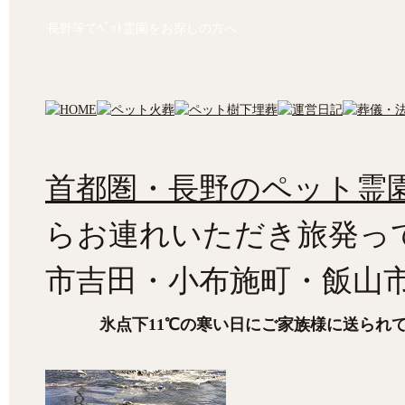
長野等でﾍﾟｯﾄ霊園をお探しの方へ
首都圏・長野のペット霊園
らお連れいただき旅発っ
市吉田・小布施町・飯山
氷点下11℃の寒い日にご家族様に送られ