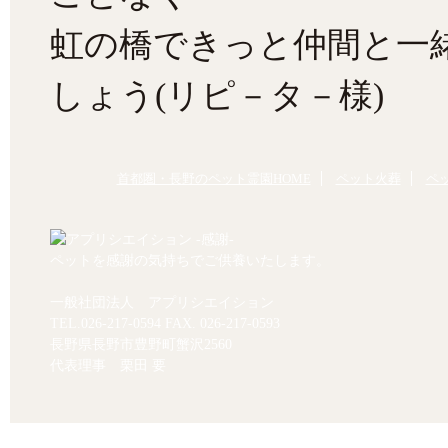
虹の橋できっと仲間と一
しょう(リピ－タ－様)
首都圏・長野のペット霊園HOME
ペット火葬
ペ
ペットを感謝の気持ちでご供養いたします。
一般社団法人 アプリシエイション
TEL.
026-217-0594
FAX. 026-217-0593
長野県長野市豊野町蟹沢2560
代表理事 栗田 要