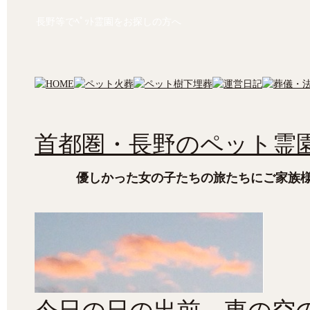
長野等でﾍﾟｯﾄ霊園をお探しの方へ
首都圏・長野のペット霊園
優しかった女の子たちの旅たちにご家族