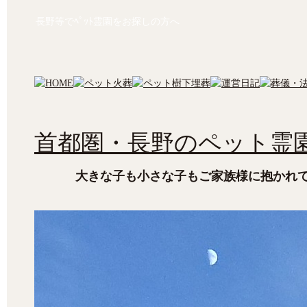
長野等でﾍﾟｯﾄ霊園をお探しの方へ
首都圏・長野のペット霊園
大きな子も小さな子もご家族様に抱かれ