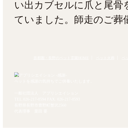
い出カブセルに爪と尾骨
ていました。師走のご葬儀
首都圏・長野のペット霊園HOME
ペット火葬
ペ
ペットを感謝の気持ちでご供養いたします。
一般社団法人 アプリシエイション
TEL.
026-217-0594
FAX. 026-217-0593
長野県長野市豊野町蟹沢2560
代表理事 栗田 要