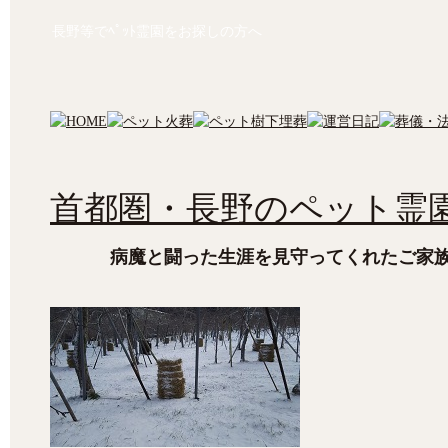
長野等でﾍﾟｯﾄ霊園をお探しの方へ
首都圏・長野のペット霊園
病魔と闘った生涯を見守ってくれたご家